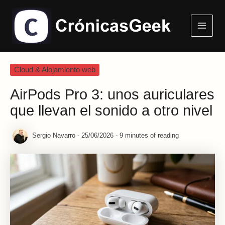
Ir
Main
al
Menu
contenido
Cloud & Alojamiento web
AirPods Pro 3: unos auriculares
que llevan el sonido a otro nivel
Sergio Navarro
-
25/06/2026
-
9 minutes of reading