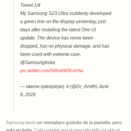
Tweet 1/4
My Samsung S23 Ultra suddenly developed
a green line on the display yesterday, just
days after installing the latest One UI
update. The device has never been
dropped, has no physical damage, and has
been used with extreme care.
@SamsungIndia
pic.twitter.com/SRm0M3UeHw
— αмιтн ηαяαуαηαη ✮ (@Dr_Amith) June
6, 2026
Samsung lanzó
un reemplazo gratuito de la pantalla, pero
solo en India
. Cabe señalar que el mercado indio ha sido el