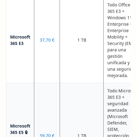
Todo Office
365 E3 +
Windows 11
Enterprise +
Enterprise
Microsoft
Mobility +
37,70 €
1 TB
365 E3
Security (EMS)
para una
gestión
unificada y
una segurida
mejorada.
Todo Microsof
365 E3 +
seguridad
avanzada
(Microsoft
Defender,
Microsoft
SIEM,
365 E5 🔒
59,70 €
1 TB
protección