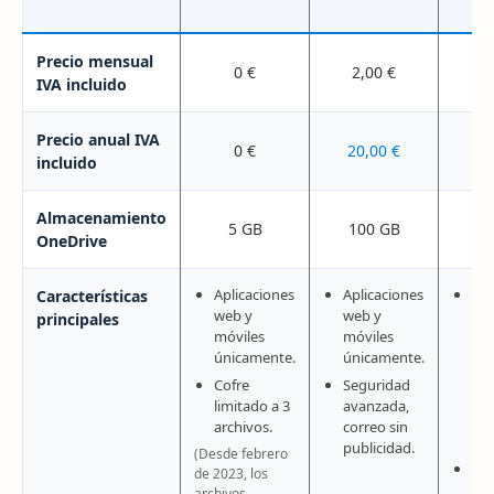
Precio mensual
0 €
2,00 €
10
IVA incluido
Precio anual IVA
0 €
20,00 €
99
incluido
Almacenamiento
5 GB
100 GB
OneDrive
Aplicaciones
Aplicaciones
Apl
Características
web y
web y
de 
principales
móviles
móviles
co
únicamente.
únicamente.
(Wo
Exc
Cofre
Seguridad
Mic
limitado a 3
avanzada,
Cop
archivos.
correo sin
inc
publicidad.
(Desde febrero
Us
de 2023, los
has
archivos