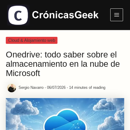
Ir
Main
al
Menu
contenido
Cloud & Alojamiento web
Onedrive: todo saber sobre el
almacenamiento en la nube de
Microsoft
Sergio Navarro
-
06/07/2026
-
14 minutes of reading