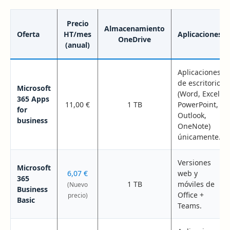
Precio
Almacenamiento
Oferta
HT/mes
Aplicaciones
OneDrive
(anual)
Aplicaciones
de escritorio
Microsoft
(Word, Excel,
365 Apps
11,00 €
1 TB
PowerPoint,
for
Outlook,
business
OneNote)
únicamente.
Versiones
Microsoft
6,07 €
web y
365
1 TB
móviles de
(Nuevo
Business
Office +
precio)
Basic
Teams.