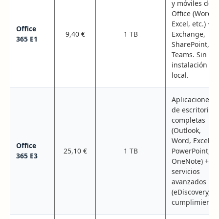
y móviles de
Office (Word,
Excel, etc.) +
Office
9,40 €
1 TB
Exchange,
365 E1
SharePoint,
Teams. Sin
instalación
local.
Aplicaciones
de escritorio
completas
(Outlook,
Word, Excel,
Office
25,10 €
1 TB
PowerPoint,
365 E3
OneNote) +
servicios
avanzados
(eDiscovery,
cumplimiento)