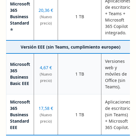
Aplicaciones
Microsoft
de escritorio
365
20,36 €
+ Teams +
Business
1 TB
(Nuevo
Microsoft
Standard
precio)
365 Copilot
⭐
integrado.
Versión EEE (sin Teams, cumplimiento europeo)
Versiones
Microsoft
4,67 €
web y
365
1 TB
móviles de
(Nuevo
Business
Office (sin
precio)
Basic EEE
Teams).
Microsoft
Aplicaciones
365
17,58 €
de escritorio
Business
1 TB
(sin Teams)
(Nuevo
Standard
+ Microsoft
precio)
EEE
365 Copilot.