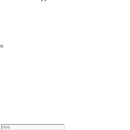
es
Web