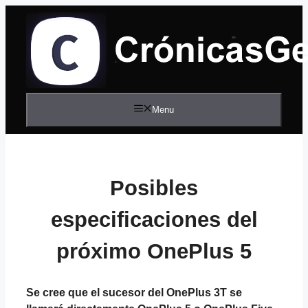
Saltar
al
contenido
Menu
Posibles
especificaciones del
próximo OnePlus 5
Se cree que el sucesor del OnePlus 3T se