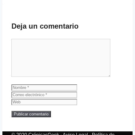
Deja un comentario
Comentario
Nombre
Correo
electrónico
Web
© 2020 CrónicasGeek ·
Aviso Legal
·
Política de