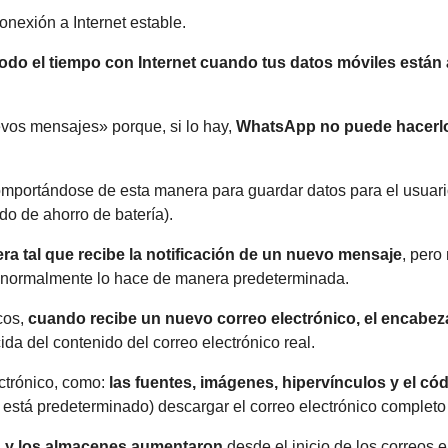
nexión a Internet estable.
do el tiempo con Internet cuando tus datos móviles están a
vos mensajes» porque, si lo hay,
WhatsApp no ​​puede hacerlo
omportándose de esta manera para guardar datos para el usuari
do de ahorro de batería).
 tal que recibe la notificación de un nuevo mensaje
, pero
ue normalmente lo hace de manera predeterminada.
cos,
cuando recibe un nuevo correo electrónico, el encabe
da del contenido del correo electrónico real.
ctrónico, como:
las fuentes, imágenes, hipervínculos y el c
o está predeterminado) descargar el correo electrónico completo 
n y los almacenes aumentaron
desde el inicio de los correos el