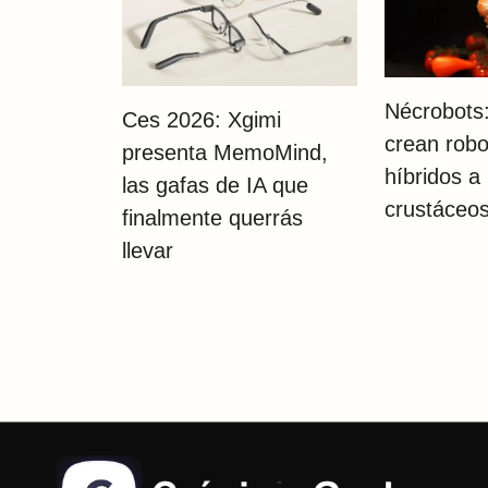
Nécrobots:
Ces 2026: Xgimi
crean robo
presenta MemoMind,
híbridos 
las gafas de IA que
crustáceo
finalmente querrás
llevar