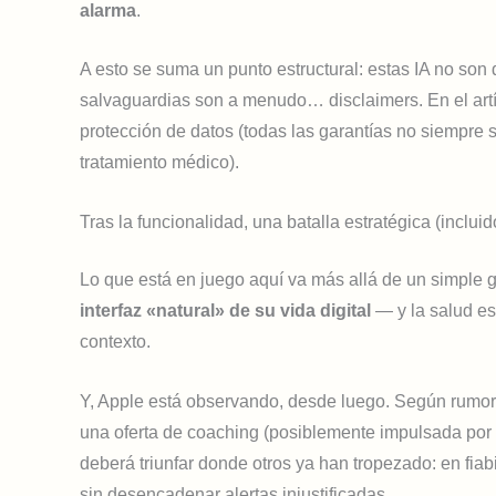
alarma
.
A esto se suma un punto estructural: estas IA no son 
salvaguardias son a menudo… disclaimers. En el artí
protección de datos (todas las garantías no siempr
tratamiento médico).
Tras la funcionalidad, una batalla estratégica (inclui
Lo que está en juego aquí va más allá de un simple
interfaz «natural» de su vida digital
— y la salud es 
contexto.
Y, Apple está observando, desde luego. Según rumore
una oferta de coaching (posiblemente impulsada por I
deberá triunfar donde otros ya han tropezado: en fiab
sin desencadenar alertas injustificadas.