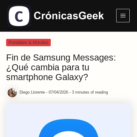
Ir
Main
al
Menu
contenido
Portátiles & Móviles
Fin de Samsung Messages:
¿Qué cambia para tu
smartphone Galaxy?
Diego Llorente
-
07/04/2026
-
3 minutes of reading