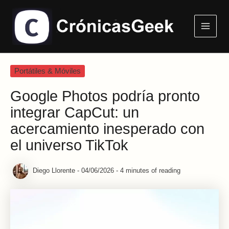
Ir
Main
al
Menu
contenido
Portátiles & Móviles
Google Photos podría pronto
integrar CapCut: un
acercamiento inesperado con
el universo TikTok
Diego Llorente
-
04/06/2026
-
4 minutes of reading