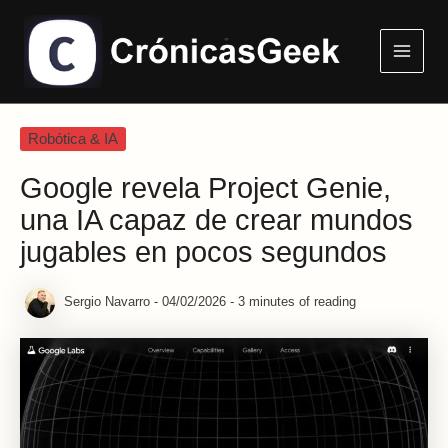
Ir
Main
al
Menu
contenido
Robótica & IA
Google revela Project Genie,
una IA capaz de crear mundos
jugables en pocos segundos
Sergio Navarro
-
04/02/2026
-
3 minutes of reading