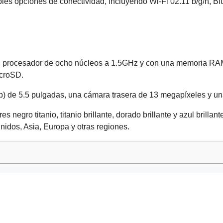
les opciones de conectividad, incluyendo Wi-Fi 02.11 b/g/n, Bl
un procesador de ocho núcleos a 1.5GHz y con una memoria RA
croSD.
20p) de 5.5 pulgadas, una cámara trasera de 13 megapíxeles y u
s negro titanio, titanio brillante, dorado brillante y azul brill
dos, Asia, Europa y otras regiones.