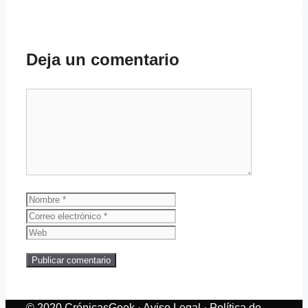
Deja un comentario
Comentario
Nombre
Correo
electrónico
Web
© 2020 CrónicasGeek ·
Aviso Legal
·
Política de