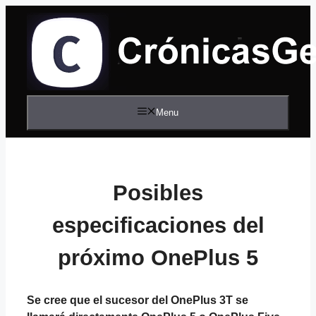
Saltar
al
contenido
Menu
Posibles
especificaciones del
próximo OnePlus 5
Se cree que el sucesor del OnePlus 3T se